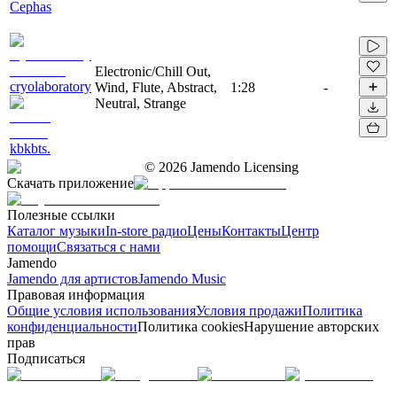
Cephas
Electronic/Chill Out,
cryolaboratory
Wind, Flute, Abstract,
1:28
-
Neutral, Strange
kbkbts.
©
2026
Jamendo Licensing
Скачать приложение
Полезные ссылки
Каталог музыки
In-store радио
Цены
Контакты
Центр
помощи
Связаться с нами
Jamendo
Jamendo для артистов
Jamendo Music
Правовая информация
Общие условия использования
Условия продажи
Политика
конфиденциальности
Политика cookies
Нарушение авторских
прав
Подписаться