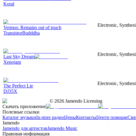
Koral
Electronic, Synthesi
Vermos: Remains out of touch
TransistorBudddha
Electronic, Synthes
Last Sky Dream
Xenojam
Electronic, Synthesi
The Perfect Lie
DJ35X
©
2026
Jamendo Licensing
Скачать приложение
Полезные ссылки
Каталог музыки
In-store радио
Цены
Контакты
Центр помощи
Свя
Jamendo
Jamendo для артистов
Jamendo Music
Правовая информация