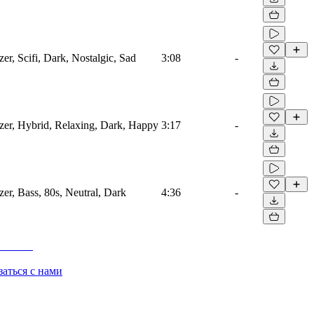
zer, Scifi, Dark, Nostalgic, Sad
3:08
-
izer, Hybrid, Relaxing, Dark, Happy
3:17
-
zer, Bass, 80s, Neutral, Dark
4:36
-
заться с нами