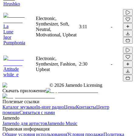
Hrushko
Electronic,
Synthesizer, Soft,
La
3:11
-
Neutral,
Lune
Motivational, Upbeat
Igor
Pumphonia
Electronic,
Synthesizer, Fashion,
2:30
-
Attitude
Upbeat
while_e
©
2026
Jamendo Licensing
Скачать приложение
Полезные ссылки
Каталог музыки
In-store радио
Цены
Контакты
Центр
помощи
Связаться с нами
Jamendo
Jamendo для артистов
Jamendo Music
Правовая информация
Общие условия использования
Условия продажи
Политика