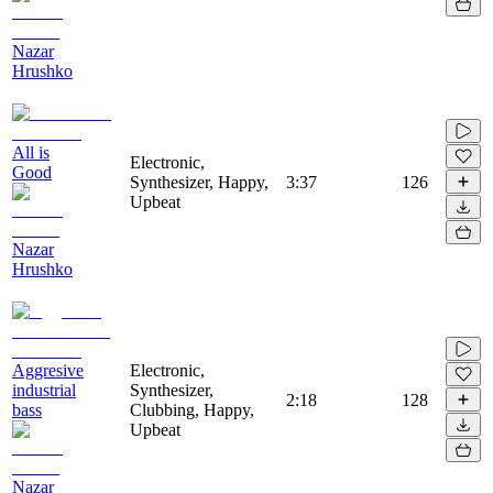
Nazar
Hrushko
All is
Electronic,
Good
Synthesizer, Happy,
3:37
126
Upbeat
Nazar
Hrushko
Aggresive
Electronic,
industrial
Synthesizer,
2:18
128
bass
Clubbing, Happy,
Upbeat
Nazar