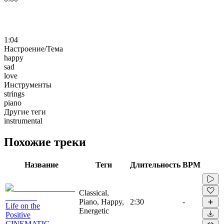
1:04
Настроение/Тема
happy
sad
love
Инструменты
strings
piano
Другие теги
instrumental
Похожие треки
Название
Теги
Длительность
BPM
Classical,
Piano, Happy,
2:30
-
Life on the
Energetic
Positive
CINEMATIC