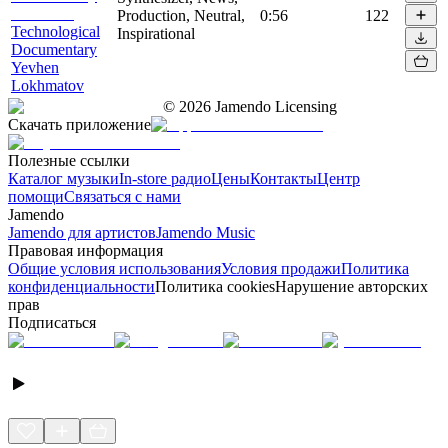
Production, Neutral,
0:56
122
Technological
Inspirational
Documentary
Yevhen
Lokhmatov
©
2026
Jamendo Licensing
Скачать приложение
Полезные ссылки
Каталог музыки
In-store радио
Цены
Контакты
Центр
помощи
Связаться с нами
Jamendo
Jamendo для артистов
Jamendo Music
Правовая информация
Общие условия использования
Условия продажи
Политика
конфиденциальности
Политика cookies
Нарушение авторских
прав
Подписаться