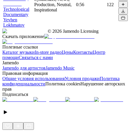
Production, Neutral,
0:56
122
Technological
Inspirational
Documentary
Yevhen
Lokhmatov
©
2026
Jamendo Licensing
Скачать приложение
Полезные ссылки
Каталог музыки
In-store радио
Цены
Контакты
Центр
помощи
Связаться с нами
Jamendo
Jamendo для артистов
Jamendo Music
Правовая информация
Общие условия использования
Условия продажи
Политика
конфиденциальности
Политика cookies
Нарушение авторских
прав
Подписаться