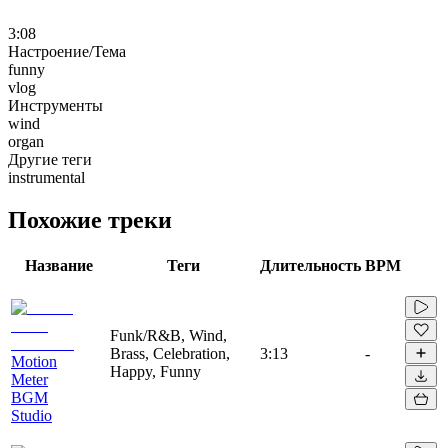
3:08
Настроение/Тема
funny
vlog
Инструменты
wind
organ
Другие теги
instrumental
Похожие треки
Название
Теги
Длительность
BPM
Funk/R&B, Wind,
Brass, Celebration,
3:13
-
Motion
Happy, Funny
Meter
BGM
Studio