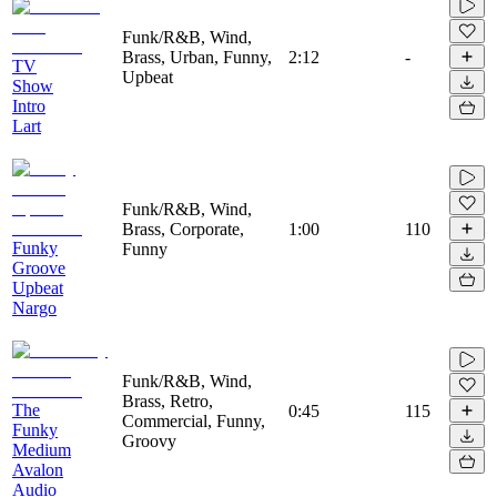
Funk/R&B, Wind,
Brass, Urban, Funny,
2:12
-
TV
Upbeat
Show
Intro
Lart
Funk/R&B, Wind,
Brass, Corporate,
1:00
110
Funky
Funny
Groove
Upbeat
Nargo
Funk/R&B, Wind,
Brass, Retro,
The
0:45
115
Commercial, Funny,
Funky
Groovy
Medium
Avalon
Audio