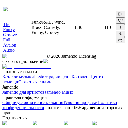
Funk/R&B, Wind,
The
Brass, Comedy,
1:36
110
Funky
Funny, Groovy
Groove
Full
Avalon
Audio
©
2026
Jamendo Licensing
Скачать приложение
Полезные ссылки
Каталог музыки
In-store радио
Цены
Контакты
Центр
помощи
Связаться с нами
Jamendo
Jamendo для артистов
Jamendo Music
Правовая информация
Общие условия использования
Условия продажи
Политика
конфиденциальности
Политика cookies
Нарушение авторских
прав
Подписаться