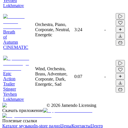
Yevhen
Lokhmatov
Orchestra, Piano,
Corporate, Neutral,
3:24
-
Breath
Energetic
of
Autumn
CINEMATIC
Wind, Orchestra,
Epic
Brass, Adventure,
0:07
-
Action
Corporate, Dark,
Trailer
Energetic, Sad
Stinger
Yevhen
Lokhmatov
©
2026
Jamendo Licensing
Скачать приложение
Полезные ссылки
Каталог музыки
In-store радио
Цены
Контакты
Центр