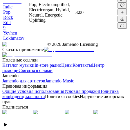
Pop, Electroamplified,
Indie
Electricorgan, Hybrid,
Pop
3:00
-
Neutral, Energetic,
Rock
Uplifting
Edit
9
Yevhen
Lokhmatov
©
2026
Jamendo Licensing
Скачать приложение
Полезные ссылки
Каталог музыки
In-store радио
Цены
Контакты
Центр
помощи
Связаться с нами
Jamendo
Jamendo для артистов
Jamendo Music
Правовая информация
Общие условия использования
Условия продажи
Политика
конфиденциальности
Политика cookies
Нарушение авторских
прав
Подписаться