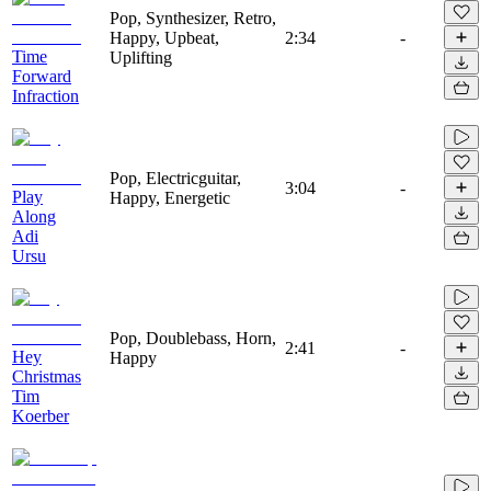
Pop, Synthesizer, Retro,
Happy, Upbeat,
2:34
-
Time
Uplifting
Forward
Infraction
Pop, Electricguitar,
3:04
-
Play
Happy, Energetic
Along
Adi
Ursu
Pop, Doublebass, Horn,
2:41
-
Hey
Happy
Christmas
Tim
Koerber