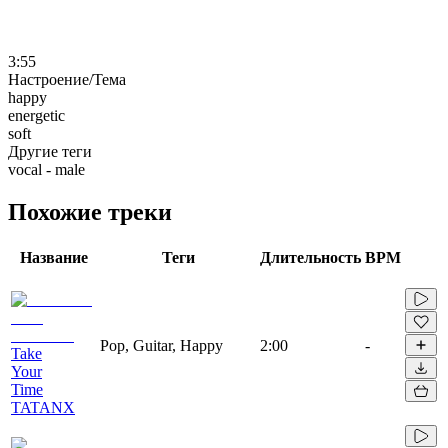
3:55
Настроение/Тема
happy
energetic
soft
Другие теги
vocal - male
Похожие треки
Название
Теги
Длительность
BPM
Pop, Guitar, Happy
2:00
-
Take
Your
Time
TATANX