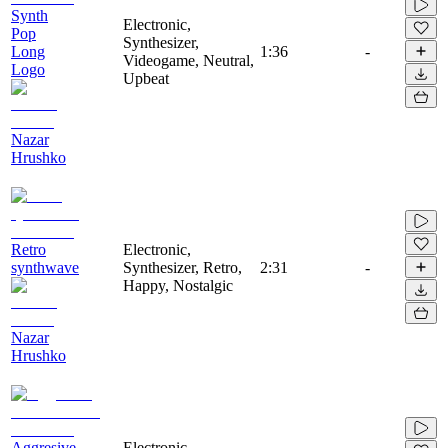
Synth
Electronic,
Pop
Synthesizer,
Long
1:36
-
Videogame, Neutral,
Logo
Upbeat
Nazar
Hrushko
Retro
Electronic,
synthwave
Synthesizer, Retro,
2:31
-
Happy, Nostalgic
Nazar
Hrushko
Aggresive
Electronic,