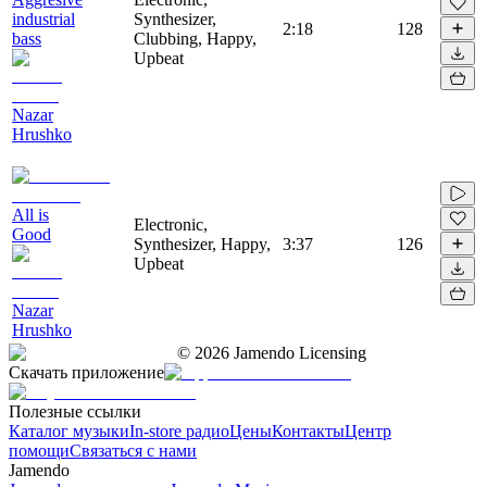
industrial
Synthesizer,
2:18
128
bass
Clubbing, Happy,
Upbeat
Nazar
Hrushko
All is
Electronic,
Good
Synthesizer, Happy,
3:37
126
Upbeat
Nazar
Hrushko
©
2026
Jamendo Licensing
Скачать приложение
Полезные ссылки
Каталог музыки
In-store радио
Цены
Контакты
Центр
помощи
Связаться с нами
Jamendo