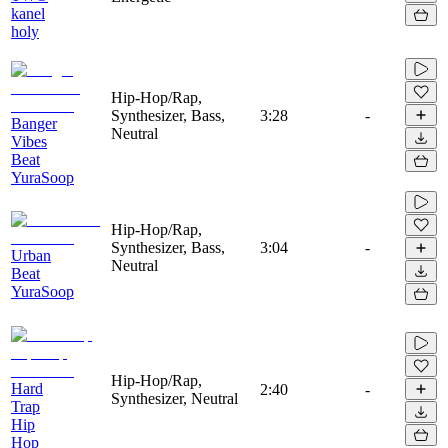
kanel
holy
Hip-Hop/Rap,
Synthesizer, Bass,
3:28
-
Banger
Neutral
Vibes
Beat
YuraSoop
Hip-Hop/Rap,
Synthesizer, Bass,
3:04
-
Urban
Neutral
Beat
YuraSoop
Hip-Hop/Rap,
Hard
2:40
-
Synthesizer, Neutral
Trap
Hip
Hop