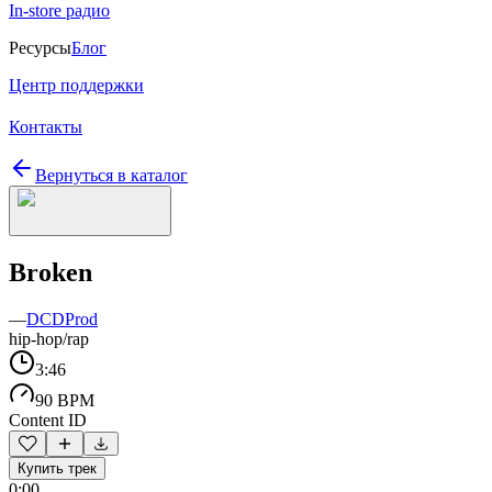
In-store радио
Ресурсы
Блог
Центр поддержки
Контакты
Вернуться в каталог
Broken
—
DCDProd
hip-hop/rap
3:46
90 BPM
Content ID
Купить трек
0:00