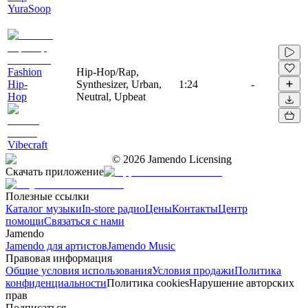
YuraSoop
Fashion
Hip-Hop/Rap,
Hip-
Synthesizer, Urban,
1:24
-
Hop
Neutral, Upbeat
Vibecraft
©
2026
Jamendo Licensing
Скачать приложение
Полезные ссылки
Каталог музыки
In-store радио
Цены
Контакты
Центр
помощи
Связаться с нами
Jamendo
Jamendo для артистов
Jamendo Music
Правовая информация
Общие условия использования
Условия продажи
Политика
конфиденциальности
Политика cookies
Нарушение авторских
прав
Подписаться