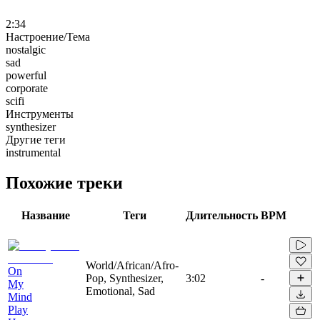
2:34
Настроение/Тема
nostalgic
sad
powerful
corporate
scifi
Инструменты
synthesizer
Другие теги
instrumental
Похожие треки
Название
Теги
Длительность
BPM
World/African/Afro-
On
Pop, Synthesizer,
3:02
-
My
Emotional, Sad
Mind
Play