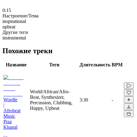
0:15
Настроение/Тема
inspirational
upbeat
Другие теги
instrumental
Похожие треки
Название
Теги
Длительность
BPM
World/African/Afro-
Beat, Synthesizer,
Wordle
3:30
-
Percussion, Clubbing,
|
Happy, Upbeat
Afrobeat
Music
Praz
Khanal