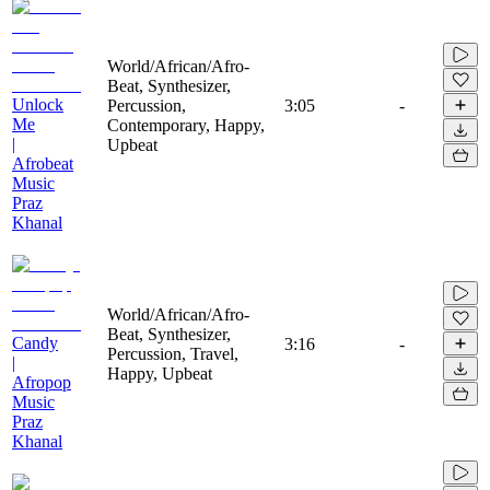
World/African/Afro-
Beat, Synthesizer,
Unlock
Percussion,
3:05
-
Me
Contemporary, Happy,
|
Upbeat
Afrobeat
Music
Praz
Khanal
World/African/Afro-
Beat, Synthesizer,
Candy
3:16
-
Percussion, Travel,
|
Happy, Upbeat
Afropop
Music
Praz
Khanal