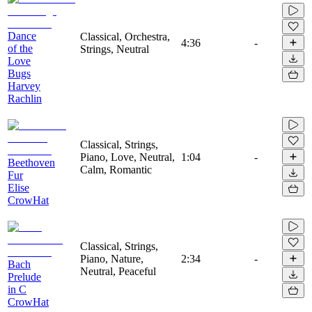
Dance
Classical, Orchestra,
4:36
-
of the
Strings, Neutral
Love
Bugs
Harvey
Rachlin
Classical, Strings,
Piano, Love, Neutral,
1:04
-
Beethoven
Calm, Romantic
Fur
Elise
CrowHat
Classical, Strings,
Piano, Nature,
2:34
-
Bach
Neutral, Peaceful
Prelude
in C
CrowHat