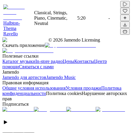
Classical, Strings,
Piano, Cinematic,
5:20
-
Halbton-
Neutral
Thema
Ravello
©
2026
Jamendo Licensing
Скачать приложение
Полезные ссылки
Каталог музыки
In-store радио
Цены
Контакты
Центр
помощи
Связаться с нами
Jamendo
Jamendo для артистов
Jamendo Music
Правовая информация
Общие условия использования
Условия продажи
Политика
конфиденциальности
Политика cookies
Нарушение авторских
прав
Подписаться