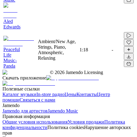
Aled
Edwards
Ambient/New Age,
Strings, Piano,
Peaceful
1:18
-
Atmospheric,
Life
Relaxing
Music-
Panda
©
2026
Jamendo Licensing
Скачать приложение
Полезные ссылки
Каталог музыки
In-store радио
Цены
Контакты
Центр
помощи
Связаться с нами
Jamendo
Jamendo для артистов
Jamendo Music
Правовая информация
Общие условия использования
Условия продажи
Политика
конфиденциальности
Политика cookies
Нарушение авторских
прав