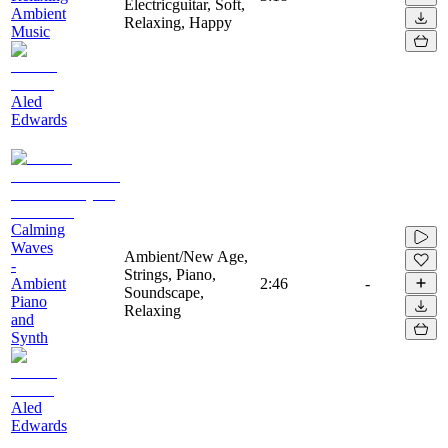
Electricguitar, Soft,
Ambient
Relaxing, Happy
Music
Aled
Edwards
Calming
Waves
Ambient/New Age,
-
Strings, Piano,
Ambient
2:46
-
Soundscape,
Piano
Relaxing
and
Synth
Aled
Edwards