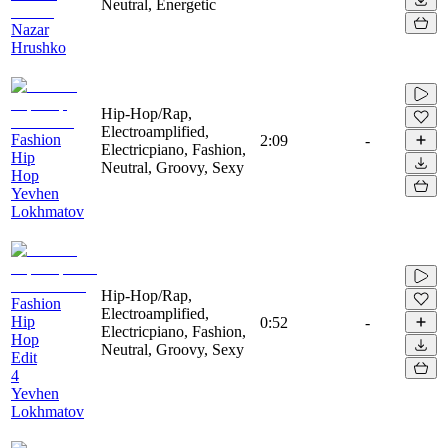
Neutral, Energetic
Nazar
Hrushko
Hip-Hop/Rap,
Electroamplified,
Fashion
2:09
-
Electricpiano, Fashion,
Hip
Neutral, Groovy, Sexy
Hop
Yevhen
Lokhmatov
Hip-Hop/Rap,
Fashion
Electroamplified,
Hip
0:52
-
Electricpiano, Fashion,
Hop
Neutral, Groovy, Sexy
Edit
4
Yevhen
Lokhmatov