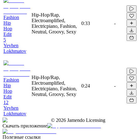
Hip-Hop/Rap,
Fashion
Electroamplified,
Hip
0:33
-
Electricpiano, Fashion,
Hop
Neutral, Groovy, Sexy
Edit
5
Yevhen
Lokhmatov
Hip-Hop/Rap,
Fashion
Electroamplified,
Hip
0:24
-
Electricpiano, Fashion,
Hop
Neutral, Groovy, Sexy
Edit
12
Yevhen
Lokhmatov
©
2026
Jamendo Licensing
Скачать приложение
Полезные ссылки