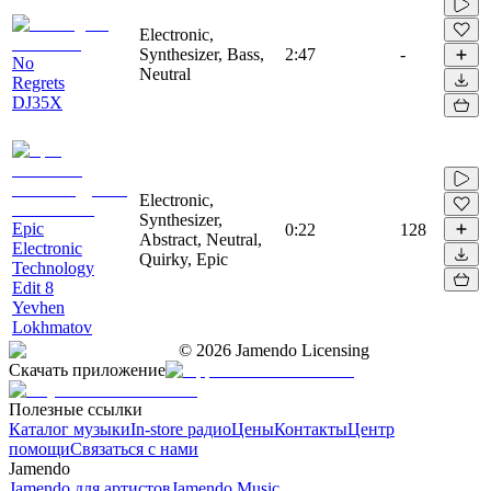
Electronic,
Synthesizer, Bass,
2:47
-
No
Neutral
Regrets
DJ35X
Electronic,
Synthesizer,
Epic
0:22
128
Abstract, Neutral,
Electronic
Quirky, Epic
Technology
Edit 8
Yevhen
Lokhmatov
©
2026
Jamendo Licensing
Скачать приложение
Полезные ссылки
Каталог музыки
In-store радио
Цены
Контакты
Центр
помощи
Связаться с нами
Jamendo
Jamendo для артистов
Jamendo Music