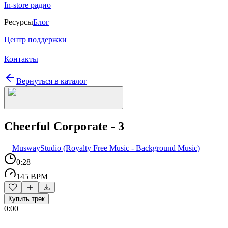
In-store радио
Ресурсы
Блог
Центр поддержки
Контакты
Вернуться в каталог
Cheerful Corporate - 3
—
MuswayStudio (Royalty Free Music - Background Music)
0:28
145 BPM
Купить трек
0:00