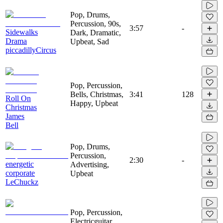
Pop, Drums,
Percussion, 90s,
3:57
-
Sidewalks
Dark, Dramatic,
Drama
Upbeat, Sad
piccadillyCircus
Pop, Percussion,
Bells, Christmas,
3:41
128
Roll On
Happy, Upbeat
Christmas
James
Bell
Pop, Drums,
Percussion,
2:30
-
energetic
Advertising,
corporate
Upbeat
LeChuckz
Pop, Percussion,
Electricguitar,