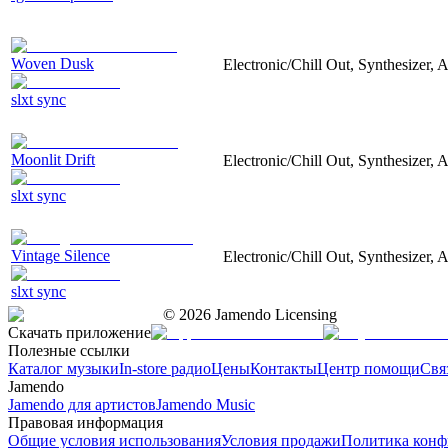
Woven Dusk
Electronic/Chill Out, Synthesizer, 
slxt sync
Moonlit Drift
Electronic/Chill Out, Synthesizer, 
slxt sync
Vintage Silence
Electronic/Chill Out, Synthesizer, 
slxt sync
©
2026
Jamendo Licensing
Скачать приложение
Полезные ссылки
Каталог музыки
In-store радио
Цены
Контакты
Центр помощи
Свя
Jamendo
Jamendo для артистов
Jamendo Music
Правовая информация
Общие условия использования
Условия продажи
Политика конф