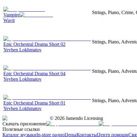
Strings, Piano, Crime,
Vampire
Wavit
Strings, Piano, Advent
Epic Orchestral Drama Short 02
Yevhen Lokhmatov
Strings, Piano, Advent
Epic Orchestral Drama Short 04
Yevhen Lokhmatov
Strings, Piano, Advent
Epic Orchestral Drama Short 01
Yevhen Lokhmatov
©
2026
Jamendo Licensing
Скачать приложение
Полезные ссылки
Каталог музыки
In-store радио
Цены
Контакты
Центр помощи
Свя