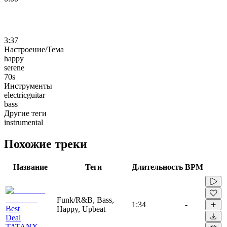
3:37
Настроение/Тема
happy
serene
70s
Инструменты
electricguitar
bass
Другие теги
instrumental
Похожие треки
Название
Теги
Длительность
BPM
Funk/R&B, Bass,
1:34
-
Best
Happy, Upbeat
Deal
TATANX