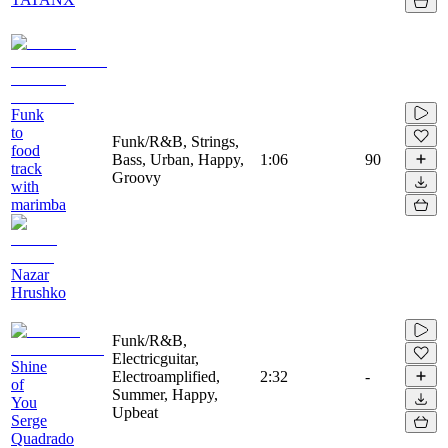
Funk
to
Funk/R&B, Strings,
food
Bass, Urban, Happy,
1:06
90
track
Groovy
with
marimba
Nazar
Hrushko
Funk/R&B,
Electricguitar,
Shine
Electroamplified,
2:32
-
of
Summer, Happy,
You
Upbeat
Serge
Quadrado