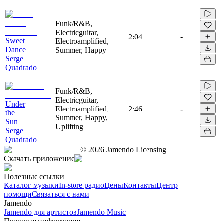
Funk/R&B,
Electricguitar,
2:04
-
Sweet
Electroamplified,
Dance
Summer, Happy
Serge
Quadrado
Funk/R&B,
Electricguitar,
Under
Electroamplified,
2:46
-
the
Summer, Happy,
Sun
Uplifting
Serge
Quadrado
©
2026
Jamendo Licensing
Скачать приложение
Полезные ссылки
Каталог музыки
In-store радио
Цены
Контакты
Центр
помощи
Связаться с нами
Jamendo
Jamendo для артистов
Jamendo Music
Правовая информация