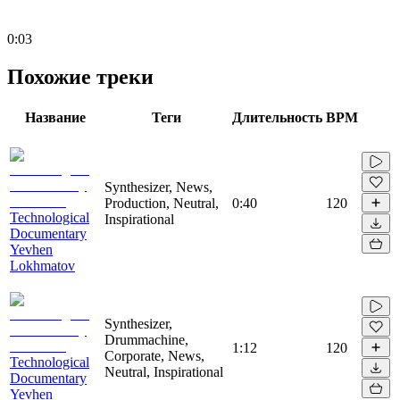
0:03
Похожие треки
Название
Теги
Длительность
BPM
Synthesizer, News,
Production, Neutral,
0:40
120
Technological
Inspirational
Documentary
Yevhen
Lokhmatov
Synthesizer,
Drummachine,
1:12
120
Corporate, News,
Technological
Neutral, Inspirational
Documentary
Yevhen