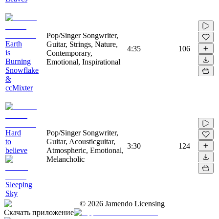
Pop/Singer Songwriter,
Earth
Guitar, Strings, Nature,
4:35
106
is
Contemporary,
Burning
Emotional, Inspirational
Snowflake
&
ccMixter
Hard
Pop/Singer Songwriter,
to
Guitar, Acousticguitar,
3:30
124
believe
Atmospheric, Emotional,
Melancholic
Sleeping
Sky
©
2026
Jamendo Licensing
Скачать приложение