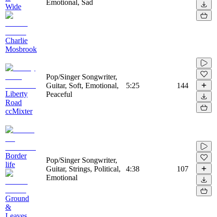
Emotional, Sad
Wide
Charlie
Mosbrook
Pop/Singer Songwriter,
Guitar, Soft, Emotional,
5:25
144
Liberty
Peaceful
Road
ccMixter
Border
Pop/Singer Songwriter,
life
Guitar, Strings, Political,
4:38
107
Emotional
Ground
&
Leaves