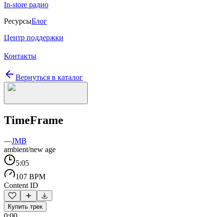
In-store радио
Ресурсы
Блог
Центр поддержки
Контакты
Вернуться в каталог
TimeFrame
—
JMB
ambient/new age
5:05
107 BPM
Content ID
Купить трек
0:00