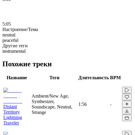
5:05
Настроение/Тема
neutral
peaceful
Другие теги
instrumental
Похожие треки
Название
Теги
Длительность
BPM
Ambient/New Age,
Synthesizer,
1:56
-
Distant
Soundscape, Neutral,
Territory
Strange
Lightning
Traveler