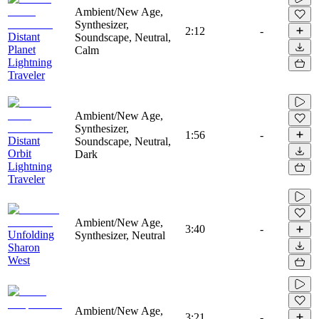
Ambient/New Age,
Synthesizer,
2:12
-
Distant
Soundscape, Neutral,
Planet
Calm
Lightning
Traveler
Ambient/New Age,
Synthesizer,
1:56
-
Distant
Soundscape, Neutral,
Orbit
Dark
Lightning
Traveler
Ambient/New Age,
3:40
-
Unfolding
Synthesizer, Neutral
Sharon
West
Ambient/New Age,
3:21
-