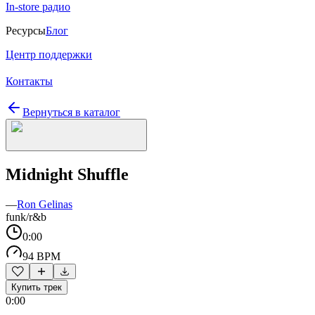
In-store радио
Ресурсы
Блог
Центр поддержки
Контакты
Вернуться в каталог
Midnight Shuffle
—
Ron Gelinas
funk/r&b
0:00
94 BPM
Купить трек
0:00