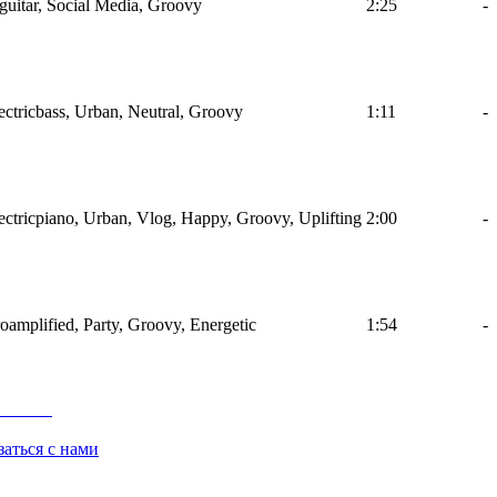
uitar, Social Media, Groovy
2:25
-
ctricbass, Urban, Neutral, Groovy
1:11
-
ctricpiano, Urban, Vlog, Happy, Groovy, Uplifting
2:00
-
oamplified, Party, Groovy, Energetic
1:54
-
заться с нами