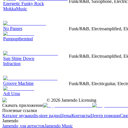
Funk/R&B, Saxophone, Electricg
Energetic Funky Rock
MokkaMusic
No Pauses
Funk/R&B, Electroamplified, Ele
Pumpupthemind
Funk/R&B, Electroamplified, Ele
Sun Shine Down
Infraction
Groove Machine
Funk/R&B, Electricguitar, Electr
Adi Ursu
©
2026
Jamendo Licensing
Скачать приложение
Полезные ссылки
Каталог музыки
In-store радио
Цены
Контакты
Центр помощи
Свя
Jamendo
Jamendo для артистов
Jamendo Music