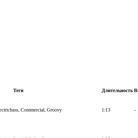
Теги
Длительность
B
ectricbass, Commercial, Groovy
1:13
-