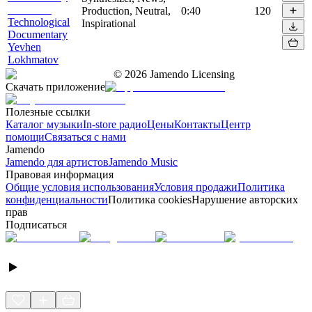
Production, Neutral,
0:40
120
Technological
Inspirational
Documentary
Yevhen
Lokhmatov
©
2026
Jamendo Licensing
Скачать приложение
Полезные ссылки
Каталог музыки
In-store радио
Цены
Контакты
Центр
помощи
Связаться с нами
Jamendo
Jamendo для артистов
Jamendo Music
Правовая информация
Общие условия использования
Условия продажи
Политика
конфиденциальности
Политика cookies
Нарушение авторских
прав
Подписаться