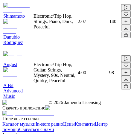
Shimamoto
Electronic/Trip Hop,
Strings, Piano, Dark,
2:07
140
Peaceful
Danubio
Rodriguez
August
Electronic/Trip Hop,
Guitar, Strings,
4:00
98
Mystery, 90s, Neutral,
Quirky, Peaceful
A Bit
Advanced
Music
©
2026
Jamendo Licensing
Скачать приложение
Полезные ссылки
Каталог музыки
In-store радио
Цены
Контакты
Центр
помощи
Связаться с нами