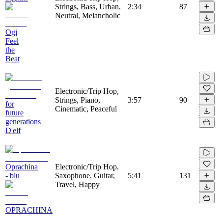
Strings, Bass, Urban,
2:34
87
Neutral, Melancholic
Ogi
Feel
the
Beat
Electronic/Trip Hop,
Strings, Piano,
3:57
90
for
Cinematic, Peaceful
future
generations
D'elf
Oprachina
Electronic/Trip Hop,
- blu
Saxophone, Guitar,
5:41
131
Travel, Happy
OPRACHINA