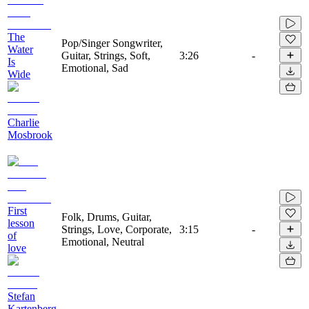
The
Pop/Singer Songwriter,
Water
Guitar, Strings, Soft,
3:26
-
Is
Emotional, Sad
Wide
Charlie
Mosbrook
First
Folk, Drums, Guitar,
lesson
Strings, Love, Corporate,
3:15
-
of
Emotional, Neutral
love
Stefan
Kartenberg