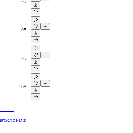
105
105
105
105
заться с нами