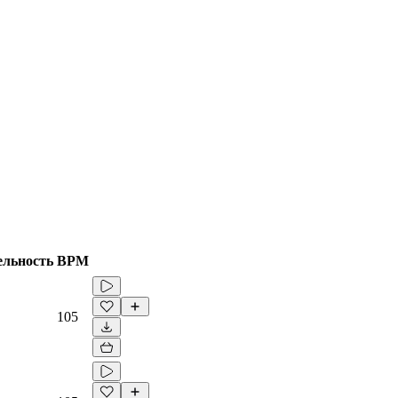
ельность
BPM
105