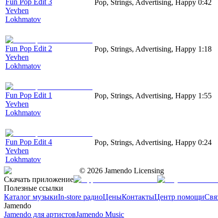
Fun Pop Edit 3
Pop, Strings, Advertising, Happy
0:42
Yevhen
Lokhmatov
Fun Pop Edit 2
Pop, Strings, Advertising, Happy
1:18
Yevhen
Lokhmatov
Fun Pop Edit 1
Pop, Strings, Advertising, Happy
1:55
Yevhen
Lokhmatov
Fun Pop Edit 4
Pop, Strings, Advertising, Happy
0:24
Yevhen
Lokhmatov
©
2026
Jamendo Licensing
Скачать приложение
Полезные ссылки
Каталог музыки
In-store радио
Цены
Контакты
Центр помощи
Свя
Jamendo
Jamendo для артистов
Jamendo Music