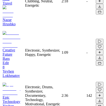
Clubbing, Neutral,
2:18
-
Travel
Energetic
Nazar
Hrushko
Creative
Electronic, Synthesizer,
1:09
-
Future
Happy, Energetic
Bass
Edit
8
Yevhen
Lokhmatov
Electronic, Drums,
Synthesizer,
Documentary,
2:36
142
Epic
Technology,
Technology
Motivational, Energetic
Yevhen