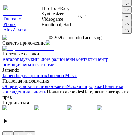
Hip-Hop/Rap,
Synthesizer,
0:14
-
Dramatic
Videogame,
Phonk
Emotional, Sad
AlexZavesa
©
2026
Jamendo Licensing
Скачать приложение
Полезные ссылки
Каталог музыки
In-store радио
Цены
Контакты
Центр
помощи
Связаться с нами
Jamendo
Jamendo для артистов
Jamendo Music
Правовая информация
Общие условия использования
Условия продажи
Политика
конфиденциальности
Политика cookies
Нарушение авторских
прав
Подписаться