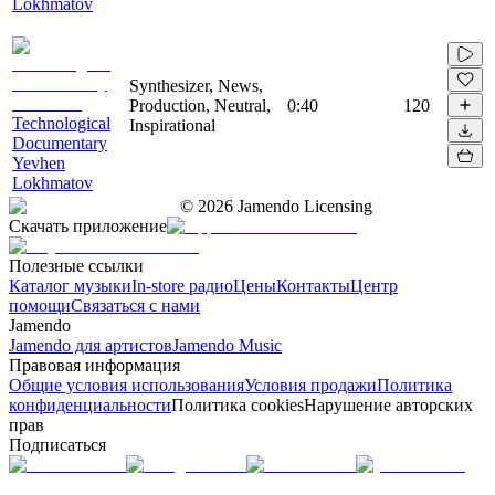
Lokhmatov
Synthesizer, News,
Production, Neutral,
0:40
120
Technological
Inspirational
Documentary
Yevhen
Lokhmatov
©
2026
Jamendo Licensing
Скачать приложение
Полезные ссылки
Каталог музыки
In-store радио
Цены
Контакты
Центр
помощи
Связаться с нами
Jamendo
Jamendo для артистов
Jamendo Music
Правовая информация
Общие условия использования
Условия продажи
Политика
конфиденциальности
Политика cookies
Нарушение авторских
прав
Подписаться