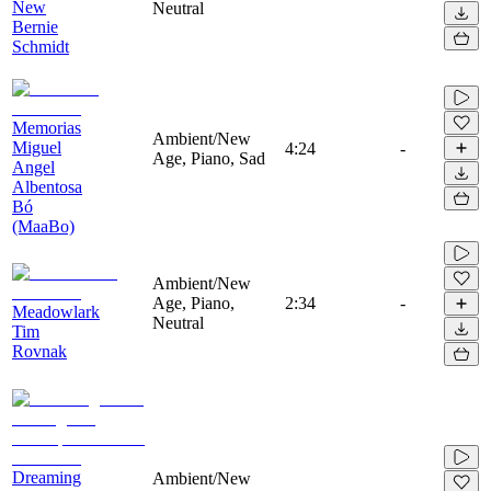
New
Neutral
Bernie
Schmidt
Memorias
Ambient/New
Miguel
4:24
-
Age, Piano, Sad
Angel
Albentosa
Bó
(MaaBo)
Ambient/New
Age, Piano,
2:34
-
Meadowlark
Neutral
Tim
Rovnak
Dreaming
Ambient/New