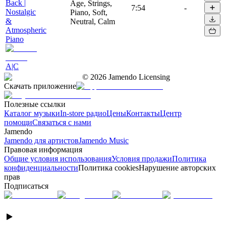
Back |
Age, Strings,
7:54
-
Nostalgic
Piano, Soft,
&
Neutral, Calm
Atmospheric
Piano
A|C
©
2026
Jamendo Licensing
Скачать приложение
Полезные ссылки
Каталог музыки
In-store радио
Цены
Контакты
Центр
помощи
Связаться с нами
Jamendo
Jamendo для артистов
Jamendo Music
Правовая информация
Общие условия использования
Условия продажи
Политика
конфиденциальности
Политика cookies
Нарушение авторских
прав
Подписаться