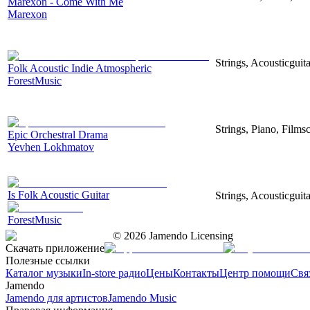
Marexon - Come With Me
Marexon
Strings, Acousticguita
Folk Acoustic Indie Atmospheric
ForestMusic
Strings, Piano, Filmsc
Epic Orchestral Drama
Yevhen Lokhmatov
Is Folk Acoustic Guitar
Strings, Acousticguit
ForestMusic
©
2026
Jamendo Licensing
Скачать приложение
Полезные ссылки
Каталог музыки
In-store радио
Цены
Контакты
Центр помощи
Свя
Jamendo
Jamendo для артистов
Jamendo Music