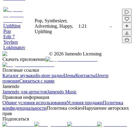
Pop, Synthesizer,
Uplifting
Advertising, Happy,
1:21
-
Pop
Uplifting
Edit 7
Yevhen
Lokhmatov
©
2026
Jamendo Licensing
Скачать приложение
Полезные ссылки
Каталог музыки
In-store радио
Цены
Контакты
Центр
помощи
Связаться с нами
Jamendo
Jamendo для артистов
Jamendo Music
Правовая информация
Общие условия использования
Условия продажи
Политика
конфиденциальности
Политика cookies
Нарушение авторских
прав
Подписаться