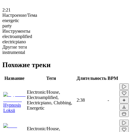
2:21
Настроение/Тема
energetic
party
Инструменты
electroamplified
electricpiano
Другие теги
instrumental
Похожие треки
Название
Теги
Длительность
BPM
Electronic/House,
Electroamplified,
2:38
-
Electricpiano, Clubbing,
Hypnosis
Energetic
Loksii
Electronic/House,