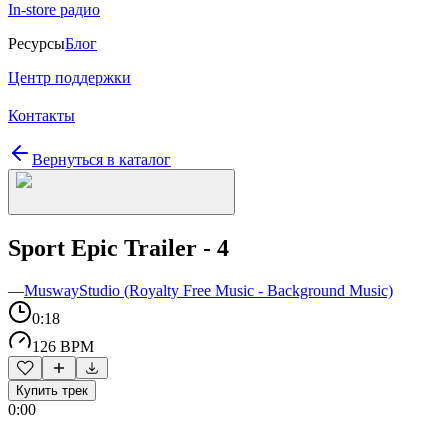
In-store радио
Ресурсы
Блог
Центр поддержки
Контакты
Вернуться в каталог
Sport Epic Trailer - 4
—
MuswayStudio (Royalty Free Music - Background Music)
0:18
126 BPM
Купить трек
0:00