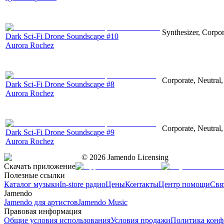
Synthesizer, Corpor
Dark Sci-Fi Drone Soundscape #10
Aurora Rochez
Corporate, Neutral
Dark Sci-Fi Drone Soundscape #8
Aurora Rochez
Corporate, Neutral
Dark Sci-Fi Drone Soundscape #9
Aurora Rochez
©
2026
Jamendo Licensing
Скачать приложение
Полезные ссылки
Каталог музыки
In-store радио
Цены
Контакты
Центр помощи
Свя
Jamendo
Jamendo для артистов
Jamendo Music
Правовая информация
Общие условия использования
Условия продажи
Политика конф