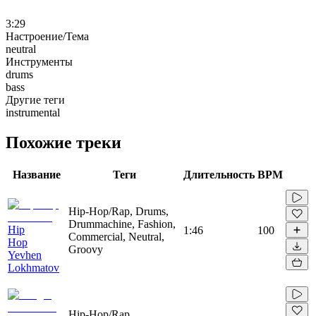
3:29
Настроение/Тема
neutral
Инструменты
drums
bass
Другие теги
instrumental
Похожие треки
Название
Теги
Длительность
BPM
Hip-Hop/Rap, Drums,
Drummachine, Fashion,
Hip
1:46
100
Commercial, Neutral,
Hop
Groovy
Yevhen
Lokhmatov
Hip-Hop/Rap,