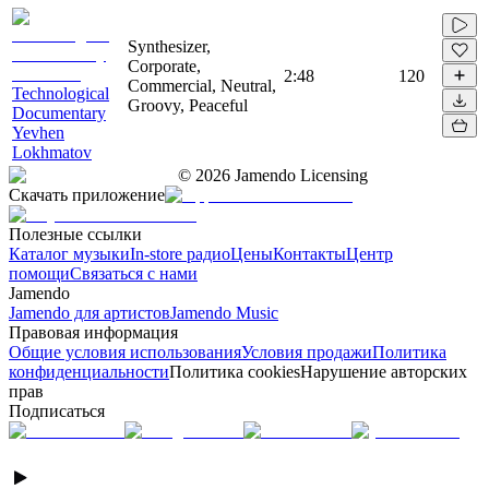
Synthesizer,
Corporate,
2:48
120
Commercial, Neutral,
Technological
Groovy, Peaceful
Documentary
Yevhen
Lokhmatov
©
2026
Jamendo Licensing
Скачать приложение
Полезные ссылки
Каталог музыки
In-store радио
Цены
Контакты
Центр
помощи
Связаться с нами
Jamendo
Jamendo для артистов
Jamendo Music
Правовая информация
Общие условия использования
Условия продажи
Политика
конфиденциальности
Политика cookies
Нарушение авторских
прав
Подписаться