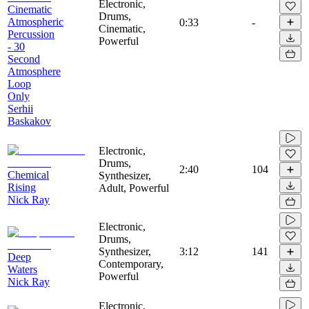
Electronic,
Cinematic
Drums,
Atmospheric
0:33
-
Cinematic,
Percussion
Powerful
- 30
Second
Atmosphere
Loop
Only
Serhii
Baskakov
Electronic,
Drums,
2:40
104
Chemical
Synthesizer,
Rising
Adult, Powerful
Nick Ray
Electronic,
Drums,
Synthesizer,
3:12
141
Deep
Contemporary,
Waters
Powerful
Nick Ray
Electronic,