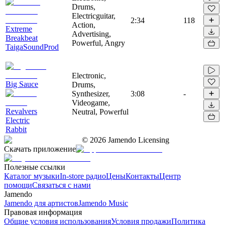
Drums,
Electricguitar,
2:34
118
Action,
Extreme
Advertising,
Breakbeat
Powerful, Angry
TaigaSoundProd
Electronic,
Big Sauce
Drums,
Synthesizer,
3:08
-
Videogame,
Revalvers
Neutral, Powerful
Electric
Rabbit
©
2026
Jamendo Licensing
Скачать приложение
Полезные ссылки
Каталог музыки
In-store радио
Цены
Контакты
Центр
помощи
Связаться с нами
Jamendo
Jamendo для артистов
Jamendo Music
Правовая информация
Общие условия использования
Условия продажи
Политика