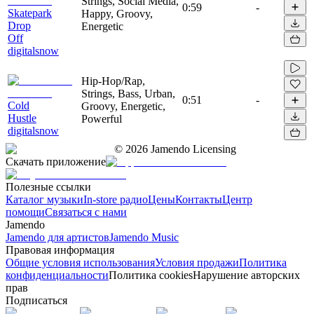
Strings, Social Media,
0:59
-
Skatepark
Happy, Groovy,
Drop
Energetic
Off
digitalsnow
Hip-Hop/Rap,
Strings, Bass, Urban,
0:51
-
Cold
Groovy, Energetic,
Hustle
Powerful
digitalsnow
©
2026
Jamendo Licensing
Скачать приложение
Полезные ссылки
Каталог музыки
In-store радио
Цены
Контакты
Центр
помощи
Связаться с нами
Jamendo
Jamendo для артистов
Jamendo Music
Правовая информация
Общие условия использования
Условия продажи
Политика
конфиденциальности
Политика cookies
Нарушение авторских
прав
Подписаться