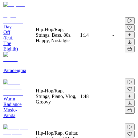
Day
Hip-Hop/Rap,
Off
Strings, Bass, 80s,
1:14
-
(feat.
Happy, Nostalgic
The
Eighth)
Paradeigma
Hip-Hop/Rap,
Strings, Piano, Vlog,
1:48
-
Warm
Groovy
Radiance
Music-
Panda
Hip-Hop/Rap, Guitar,