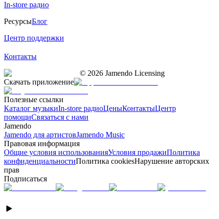
In-store радио
Ресурсы
Блог
Центр поддержки
Контакты
©
2026
Jamendo Licensing
Скачать приложение
Полезные ссылки
Каталог музыки
In-store радио
Цены
Контакты
Центр
помощи
Связаться с нами
Jamendo
Jamendo для артистов
Jamendo Music
Правовая информация
Общие условия использования
Условия продажи
Политика
конфиденциальности
Политика cookies
Нарушение авторских
прав
Подписаться