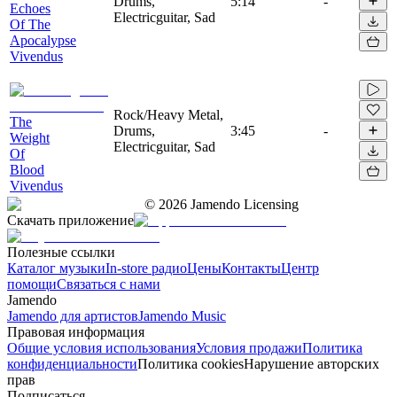
Drums,
5:14
-
Echoes
Electricguitar, Sad
Of The
Apocalypse
Vivendus
Rock/Heavy Metal,
The
Drums,
3:45
-
Weight
Electricguitar, Sad
Of
Blood
Vivendus
©
2026
Jamendo Licensing
Скачать приложение
Полезные ссылки
Каталог музыки
In-store радио
Цены
Контакты
Центр
помощи
Связаться с нами
Jamendo
Jamendo для артистов
Jamendo Music
Правовая информация
Общие условия использования
Условия продажи
Политика
конфиденциальности
Политика cookies
Нарушение авторских
прав
Подписаться