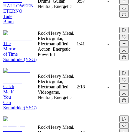
Drums, Guitar,
3:57
-
HALLOWEEN
Neutral, Energetic
ETERNO
Tade
Blum
Rock/Heavy Metal,
Electricguitar,
The
Electroamplified,
1:41
-
Mirror
Action, Energetic,
of Time
Powerful
Soundrider(YSG)
Rock/Heavy Metal,
Electricguitar,
Catch
Electroamplified,
2:18
-
Me If
Videogame,
You
Neutral, Energetic
Can
Soundrider(YSG)
Rock/Heavy Metal,