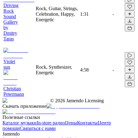
Driving
Rock, Guitar, Strings,
Rock
Celebration, Happy,
1:31
-
Sound
Energetic
Gallery
by
Dmitry
Taras
Violet
sun
Rock, Synthesizer,
4:58
-
Energetic
Christian
Petermann
©
2026
Jamendo Licensing
Скачать приложение
Полезные ссылки
Каталог музыки
In-store радио
Цены
Контакты
Центр
помощи
Связаться с нами
Jamendo