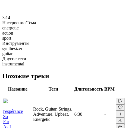
3:14
Настроение/Тема
energetic
action
sport
Инструменты
synthesizer
guitar
Другие теги
instrumental
Похожие треки
Название
Теги
Длительность
BPM
Rock, Guitar, Strings,
l'espérance
Adventure, Upbeat,
6:30
-
So
Energetic
Far
As I