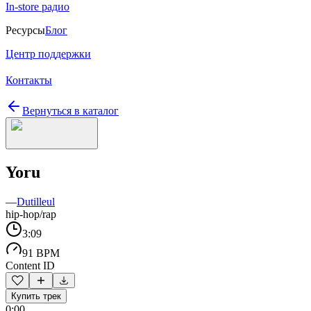
In-store радио
Ресурсы
Блог
Центр поддержки
Контакты
Вернуться в каталог
Yoru
—
Dutilleul
hip-hop/rap
3:09
91 BPM
Content ID
Купить трек
0:00