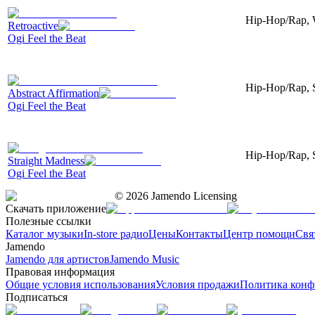
Hip-Hop/Rap, W
Retroactive
Ogi Feel the Beat
Hip-Hop/Rap, Sa
Abstract Affirmation
Ogi Feel the Beat
Hip-Hop/Rap, S
Straight Madness
Ogi Feel the Beat
©
2026
Jamendo Licensing
Скачать приложение
Полезные ссылки
Каталог музыки
In-store радио
Цены
Контакты
Центр помощи
Свя
Jamendo
Jamendo для артистов
Jamendo Music
Правовая информация
Общие условия использования
Условия продажи
Политика конф
Подписаться