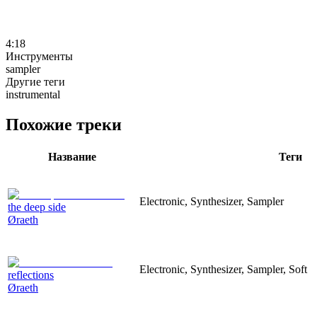
4:18
Инструменты
sampler
Другие теги
instrumental
Похожие треки
Название
Теги
Electronic, Synthesizer, Sampler
the deep side
Øraeth
Electronic, Synthesizer, Sampler, Soft
reflections
Øraeth