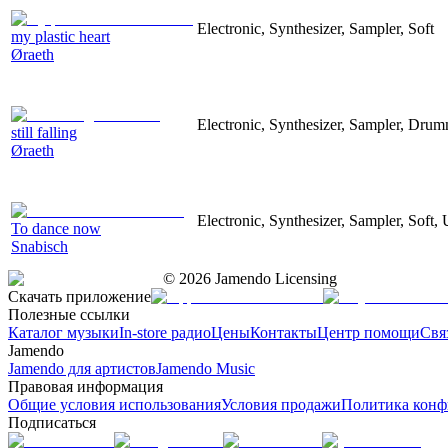
Electronic, Synthesizer, Sampler, Soft
my plastic heart
Øraeth
Electronic, Synthesizer, Sampler, Drum
still falling
Øraeth
Electronic, Synthesizer, Sampler, Soft,
To dance now
Snabisch
©
2026
Jamendo Licensing
Скачать приложение
Полезные ссылки
Каталог музыки
In-store радио
Цены
Контакты
Центр помощи
Свя
Jamendo
Jamendo для артистов
Jamendo Music
Правовая информация
Общие условия использования
Условия продажи
Политика конф
Подписаться