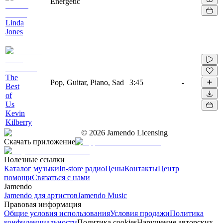
Energetic
Linda
Jones
The
Pop, Guitar, Piano, Sad
3:45
-
Best
of
Us
Kevin
Kilberry
©
2026
Jamendo Licensing
Скачать приложение
Полезные ссылки
Каталог музыки
In-store радио
Цены
Контакты
Центр
помощи
Связаться с нами
Jamendo
Jamendo для артистов
Jamendo Music
Правовая информация
Общие условия использования
Условия продажи
Политика
конфиденциальности
Политика cookies
Нарушение авторских