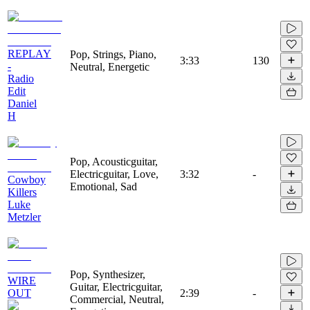
REPLAY
Pop, Strings, Piano,
3:33
130
-
Neutral, Energetic
Radio
Edit
Daniel
H
Pop, Acousticguitar,
Electricguitar, Love,
3:32
-
Cowboy
Emotional, Sad
Killers
Luke
Metzler
Pop, Synthesizer,
WIRE
Guitar, Electricguitar,
OUT
2:39
-
Commercial, Neutral,