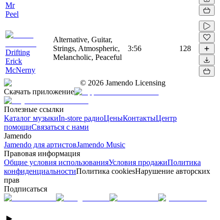
Mr
Peel
Alternative, Guitar,
Strings, Atmospheric,
3:56
128
Drifting
Melancholic, Peaceful
Erick
McNerny
©
2026
Jamendo Licensing
Скачать приложение
Полезные ссылки
Каталог музыки
In-store радио
Цены
Контакты
Центр
помощи
Связаться с нами
Jamendo
Jamendo для артистов
Jamendo Music
Правовая информация
Общие условия использования
Условия продажи
Политика
конфиденциальности
Политика cookies
Нарушение авторских
прав
Подписаться