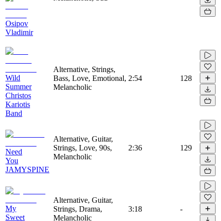
Osipov
Vladimir
Alternative, Strings,
Wild
Bass, Love, Emotional,
2:54
128
Summer
Melancholic
Christos
Kariotis
Band
Alternative, Guitar,
Strings, Love, 90s,
2:36
129
Need
Melancholic
You
JAMYSPINE
Alternative, Guitar,
My
Strings, Drama,
3:18
-
Sweet
Melancholic