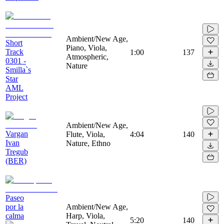
Ambient/New Age,
Short
Piano, Viola,
Track
1:00
137
Atmospheric,
0301 -
Nature
Smilla`s
Star
AML
Project
Ambient/New Age,
Vargan
Flute, Viola,
4:04
140
Ivan
Nature, Ethno
Tregub
(BER)
Paseo
por la
Ambient/New Age,
calma
Harp, Viola,
5:20
140