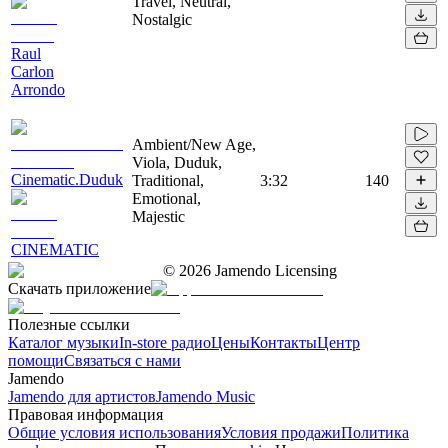
Travel, Neutral,
Nostalgic
Raul
Carlon
Arrondo
Ambient/New Age,
Viola, Duduk,
Cinematic.Duduk
Traditional,
3:32
140
Emotional,
Majestic
CINEMATIC
©
2026
Jamendo Licensing
Скачать приложение
Полезные ссылки
Каталог музыки
In-store радио
Цены
Контакты
Центр
помощи
Связаться с нами
Jamendo
Jamendo для артистов
Jamendo Music
Правовая информация
Общие условия использования
Условия продажи
Политика